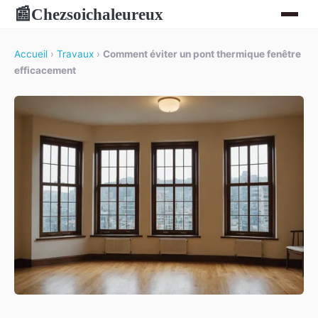
Chezsoichaleureux
📰
Accueil
›
Travaux
›
Comment éviter un pont thermique fenêtre
efficacement