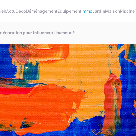
eil
Actu
Déco
Déménagement
Équipement
Immo
Jardin
Maison
Piscine
 décoration pour influencer l'humeur ?