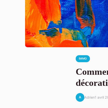
IMMO
Comment 
décorat
A
Adrien
1 avril 