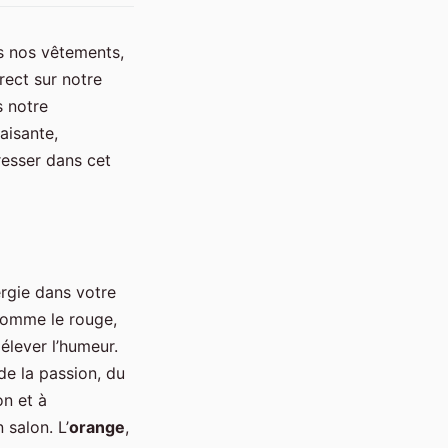
ns nos vêtements,
rect sur notre
s notre
aisante,
resser dans cet
rgie dans votre
comme le rouge,
 élever l’humeur.
 de la passion, du
on et à
 salon. L’
orange
,