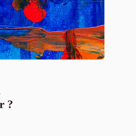
a
r ?