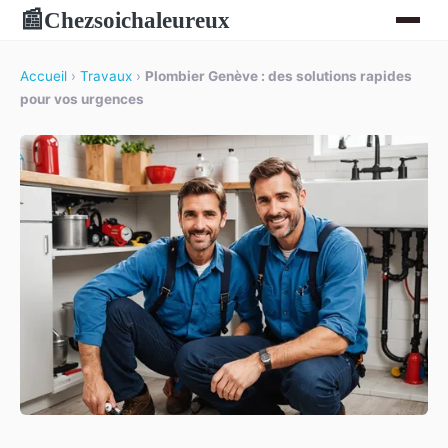
Chezsoichaleureux
📰
Accueil
›
Travaux
›
Plombier Genève : des solutions rapides
pour vos urgences