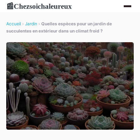
Chezsoichaleureux
📰
Accueil
›
Jardin
›
Quelles espèces pour un jardin de
succulentes en extérieur dans un climat froid ?