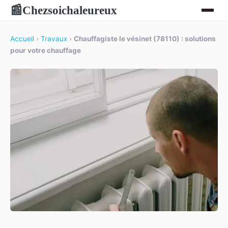
Chezsoichaleureux
📰
Accueil
›
Travaux
›
Chauffagiste le vésinet (78110) : solutions
pour votre chauffage