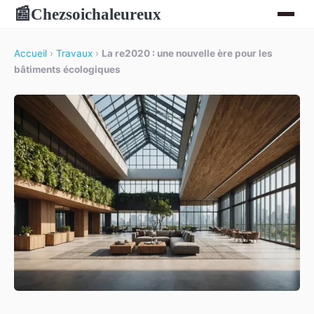
Chezsoichaleureux
📰
Accueil
›
Travaux
›
La re2020 : une nouvelle ère pour les
bâtiments écologiques