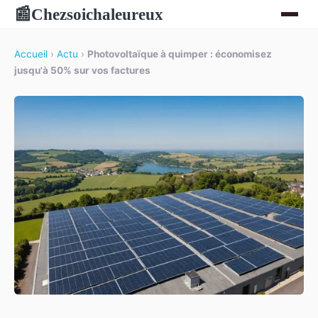
Chezsoichaleureux
📰
Accueil
›
Actu
›
Photovoltaïque à quimper : économisez
jusqu'à 50% sur vos factures