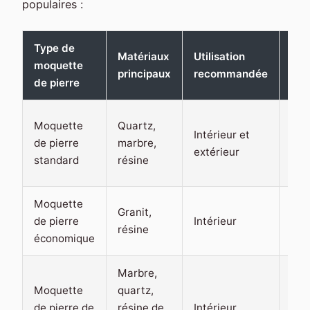
populaires :
Type de
Matériaux
Utilisation
moquette
Ava
principaux
recommandée
de pierre
Faci
Moquette
Quartz,
Intérieur et
inst
de pierre
marbre,
extérieur
rés
standard
résine
à l'
Moquette
Prix
Granit,
de pierre
Intérieur
abo
résine
économique
dur
Marbre,
Est
Moquette
quartz,
hau
de pierre de
résine de
Intérieur
ga