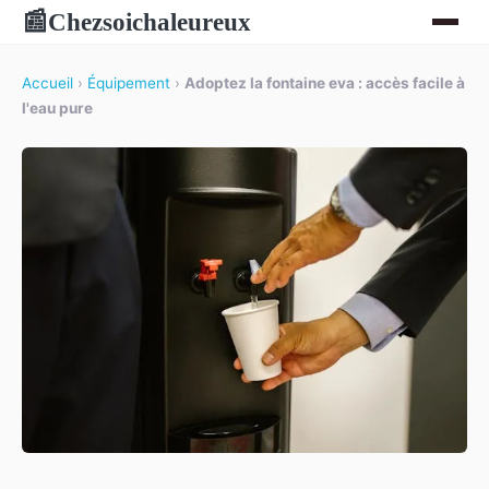
Chezsoichaleureux
📰
Accueil
›
Équipement
›
Adoptez la fontaine eva : accès facile à
l'eau pure