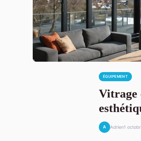
ÉQUIPEMENT
Vitrage 
esthétiq
A
Adrien
1 octob