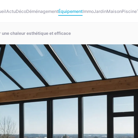
eil
Actu
Déco
Déménagement
Équipement
Immo
Jardin
Maison
Piscine
r une chaleur esthétique et efficace