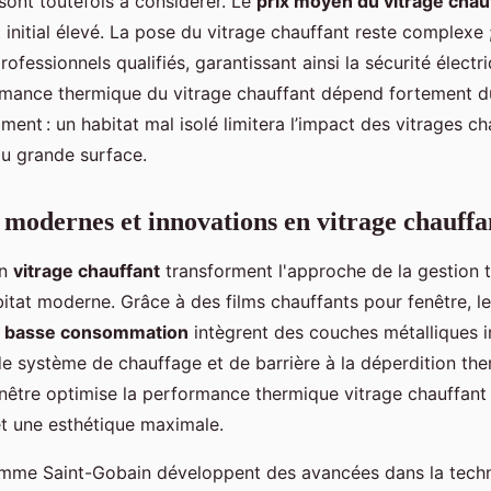
 sont toutefois à considérer. Le
prix moyen du vitrage chau
initial élevé. La pose du vitrage chauffant reste complexe ; 
rofessionnels qualifiés, garantissant ainsi la sécurité élect
ormance thermique du vitrage chauffant dépend fortement d
iment : un habitat mal isolé limitera l’impact des vitrages 
ou grande surface.
 modernes et innovations en vitrage chauffa
en
vitrage chauffant
transforment l'approche de la gestion 
bitat moderne. Grâce à des films chauffants pour fenêtre, le
nt basse consommation
intègrent des couches métalliques in
 de système de chauffage et de barrière à la déperdition the
nêtre optimise la performance thermique vitrage chauffant 
t une esthétique maximale.
omme Saint-Gobain développent des avancées dans la techno