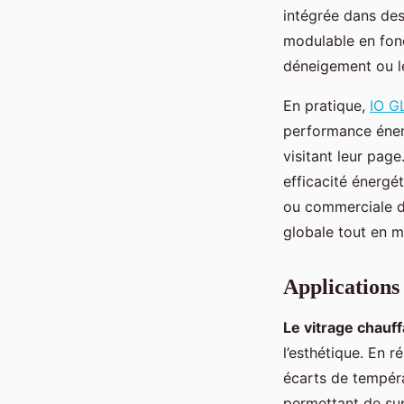
intégrée dans des
modulable en fonc
déneigement ou le
En pratique,
IO G
performance éner
visitant leur pag
efficacité énergé
ou commerciale du
globale tout en ma
Applications 
Le vitrage chauff
l’esthétique. En 
écarts de tempéra
permettant de supp