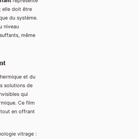
ffant
représente
elle doit être
rique du système.
u niveau
chauffants, même
nt
thermique et du
s solutions de
visibles qui
rmique. Ce film
tout en offrant
logie vitrage :