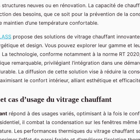
 structures neuves ou en rénovation. La capacité de chauf
tion des besoins, que ce soit pour la prévention de la cond
 maintien d’une température confortable.
LASS
propose des solutions de vitrage chauffant innovantes,
gétique et design. Vous pouvez explorer leur gamme et leu
e. La technologie, conforme notamment à la norme RT 2020
tique remarquable, privilégiant l’intégration dans une démar
rable. La diffusion de cette solution vise à réduire la co
ximisant le confort intérieur, alliant esthétique et efficacit
et cas d’usage du vitrage chauffant
ant
répond à des usages variés, optimisant à la fois le con
résidentiel, il combat la condensation sur les fenêtres même
ture. Les performances thermiques du vitrage chauffant so
rimer l’effet de paroi froide et d’améliorer l’isolation therm