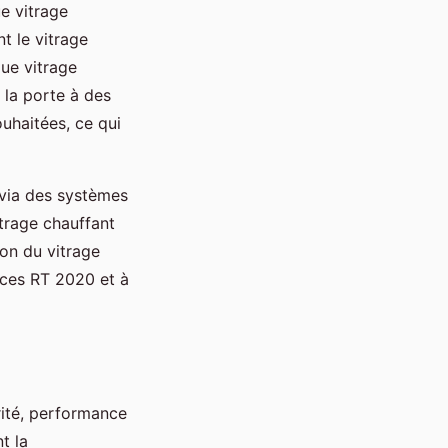
e vitrage
t le vitrage
que vitrage
 la porte à des
ouhaitées, ce qui
 via des systèmes
trage chauffant
ion du vitrage
nces RT 2020 et à
rité, performance
t la