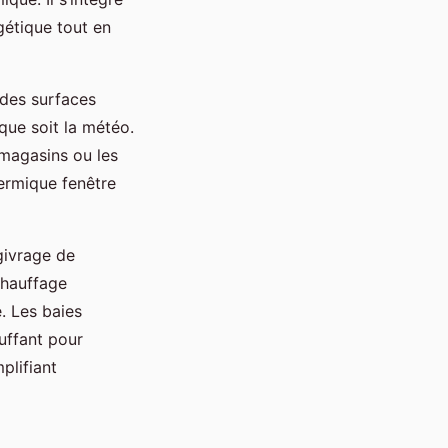
étique tout en
t des surfaces
que soit la météo.
 magasins ou les
hermique fenêtre
égivrage de
chauffage
é. Les baies
uffant pour
plifiant