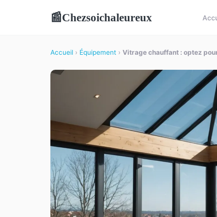
Chezsoichaleureux
📰
Accu
Accueil
›
Équipement
›
Vitrage chauffant : optez pou