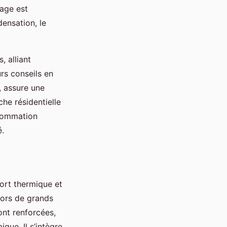
fage est
ensation, le
 alliant
rs conseils en
, assure une
che résidentielle
nsommation
é.
fort thermique et
 lors de grands
nt renforcées,
ique. Il s’intègre