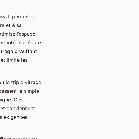
es
. Il permet de
rs et à sa
ptimise l’espace
t intérieur épuré
itrage chauffant
t limite les
 le triple vitrage
passent le simple
mique. Ces
 et conviennent
es exigences