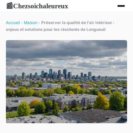
Chezsoichaleureux
📰
Accueil
›
Maison
›
Préserver la qualité de l'air intérieur :
enjeux et solutions pour les résidents de Longueuil