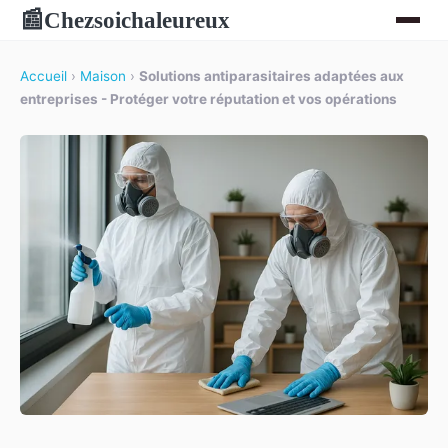
Chezsoichaleureux
📰
Accueil
›
Maison
›
Solutions antiparasitaires adaptées aux
entreprises - Protéger votre réputation et vos opérations