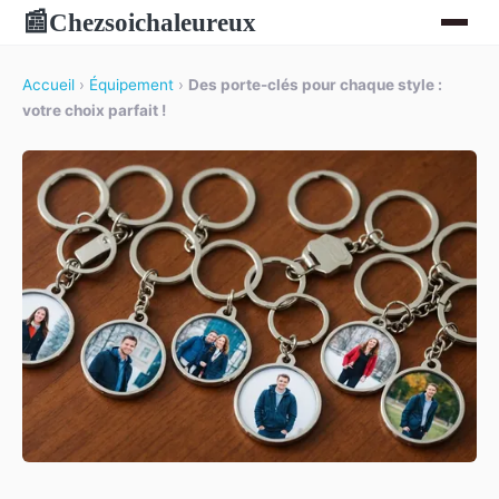
Chezsoichaleureux
📰
Accueil
›
Équipement
›
Des porte-clés pour chaque style :
votre choix parfait !