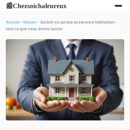
Chezsoichaleureux
📰
Accueil
›
Maison
›
Qu'est-ce qu'une assurance habitation :
tout ce que vous devez savoir